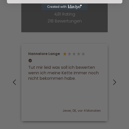
4,81
Rating
218
Bewertungen
Hannelore Lange
Ano
Verifizierter Kunde
Ve
Tut mir leid was soll ich bewerten
Dan
m 1.
wenn ich meine Kette immer noch
sie 
auf
nicht bekommen habe.
hab 
Wirk
otal
und 
h
onaten
Jever, DE, vor 4 Monaten