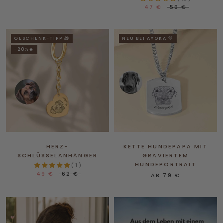
47 €
59 €
GESCHENK-TIPP 🎁
NEU BEI AYOKA 💛
-20%🔥
HERZ-
KETTE HUNDEPAPA MIT
SCHLÜSSELANHÄNGER
GRAVIERTEM
HUNDEPORTRAIT
( 1 )
49 €
62 €
AB
79 €