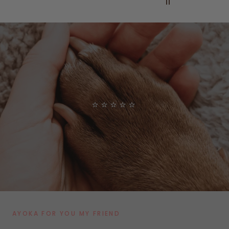
Pause
⭐⭐⭐⭐⭐
AYOKA FOR YOU MY FRIEND