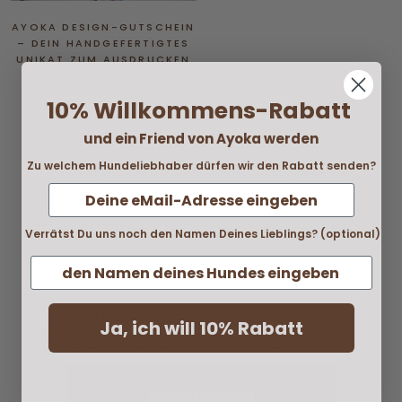
AYOKA DESIGN-GUTSCHEIN
– DEIN HANDGEFERTIGTES
UNIKAT ZUM AUSDRUCKEN
AB
89 €
10% Willkommens-Rabatt
und ein Friend von Ayoka werden
Zu welchem Hundeliebhaber dürfen wir den Rabatt senden?
Qualitätsgravur
mit Liebe hergestellt
detailgetreue Abbildung
von Hundeeltern für
deines Lieblings
Hundeeltern in einer kleinen
Verrätst Du uns noch den Namen Deines Lieblings? (optional)
Manufaktur
keine Risiko
100% personalisiert
Ja, ich will 10% Rabatt
30 Tage Geld-zurück-
individuell und einzigartig wie
Garantie bei Nichtgefallen
dein Hund
Hervorragend