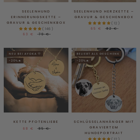
SEELENHUND
SEELENHUND HERZKETTE –
ERINNERUNGSKETTE –
GRAVUR & GESCHENKBOX
GRAVUR & GESCHENKBOX
( 12 )
65 €
82 €
( 146 )
63 €
79 €
NEU BEI AYOKA 💛
BELIEBT ALS GESCHENK
-20%🔥
-20%🔥
KETTE PFOTENLIEBE
SCHLÜSSELANHÄNGER MIT
GRAVIERTEM
68 €
85 €
HUNDEPORTRAIT
( 12 )