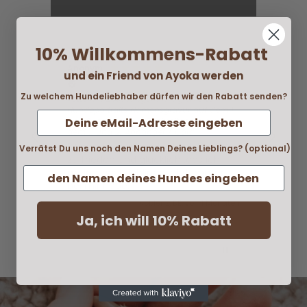
10% Willkommens-Rabatt
Anonym
Hann
und ein Friend von Ayoka werden
Verifizierter Kunde
Ve
Zu welchem Hundeliebhaber dürfen wir den Rabatt senden?
Kette mit 2 Anhängern mit gravierten
Tut 
Hundeportraits Namensgravur auf dem 1.
wen
und 2. Anhänger / Rückseitengravur auf
nic
dem 1. und 2. Anhänger / Gold
Bilder wirken sehr identisch,bin total
Verrätst Du uns noch den Namen Deines Lieblings? (optional)
zu frieden und glücklich ,das ich
meine zwei Lieblinge jetzt immer
bei mir habe.
Koblenz, DE, vor 4 Monaten
Ja, ich will 10% Rabatt
Pause