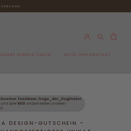
R VERSAND
UNSERE KUNDEN SAGEN
INFOS UND KONTAKT
UNSERE KUNDEN SAGEN
boomer.fossibaer, hugo_der_huginator
und über
600
andere lieben unseren
ck
A DESIGN-GUTSCHEIN –