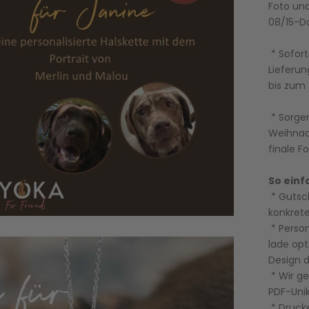
Foto und
08/15-D
* Sofort
Lieferun
bis zum 2
* Sorge
Weihnach
finale F
So einf
* Gutsch
konkret
* Perso
lade opt
Design d
* Wir ge
PDF-Uni
* Drucke