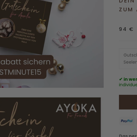
DEIN
ZUM
94 €
Gutsc
Seelen
✔ in we
individu
Das per