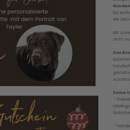
Hundem
Du such
die Zeit
Mit uns
nicht nu
Das Be
automat
händisc
gestalte
wunders
Deine V
* Indivi
Liebling
Gutsche
* Händis