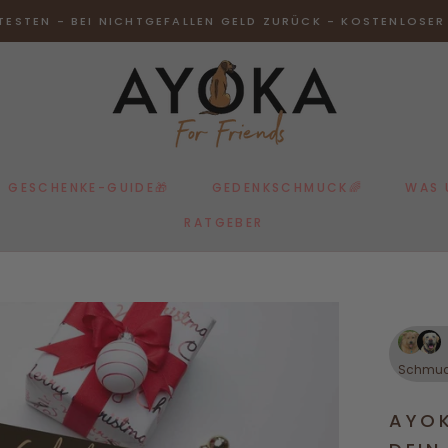
TESTEN - BEI NICHTGEFALLEN GELD ZURÜCK - KOSTENLOSE
GESCHENKE-GUIDE🎁
GEDENKSCHMUCK🌈
WAS 
RATGEBER
GESCHENKE-GUIDE🎁
RATGEBER
GEDENKSCHMUCK🌈
WAS 
Schmu
AYOK