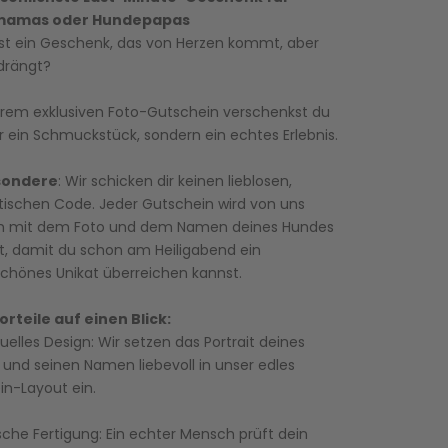
amas oder Hundepapas
st ein Geschenk, das von Herzen kommt, aber
 drängt?
erem exklusiven Foto-Gutschein verschenkst du
r ein Schmuckstück, sondern ein echtes Erlebnis.
sondere
: Wir schicken dir keinen lieblosen,
ischen Code. Jeder Gutschein wird von uns
h mit dem Foto und dem Namen deines Hundes
t, damit du schon am Heiligabend ein
chönes Unikat überreichen kannst.
orteile auf einen Blick:
duelles Design: Wir setzen das Portrait deines
s und seinen Namen liebevoll in unser edles
in-Layout ein.
che Fertigung: Ein echter Mensch prüft dein