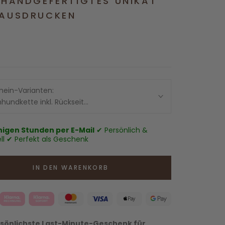
 HANDGEFERTIGTES UNIKAT
 AUSDRUCKEN
hein-Varianten:
hundkette inkl. Rückseitengravur
nigen Stunden per E-Mail
✔ Persönlich &
ell ✔ Perfekt als Geschenk
IN DEN WARENKORB
sönlichste Last-Minute-Geschenk für