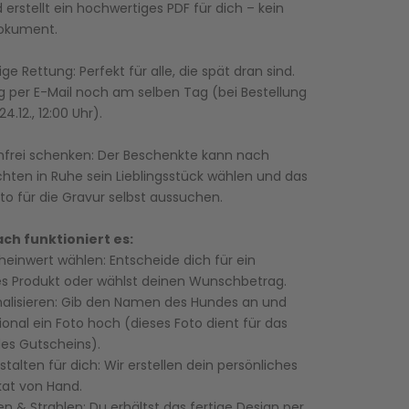
 erstellt ein hochwertiges PDF für dich – kein
okument.
ige Rettung: Perfekt für alle, die spät dran sind.
g per E-Mail noch am selben Tag (bei Bestellung
4.12., 12:00 Uhr).
nfrei schenken: Der Beschenkte kann nach
ten in Ruhe sein Lieblingsstück wählen und das
oto für die Gravur selbst aussuchen.
ach funktioniert es:
einwert wählen: Entscheide dich für ein
es Produkt oder wählst deinen Wunschbetrag.
nalisieren: Gib den Namen des Hundes an und
ional ein Foto hoch (dieses Foto dient für das
es Gutscheins).
stalten für dich: Wir erstellen dein persönliches
kat von Hand.
n & Strahlen: Du erhältst das fertige Design per