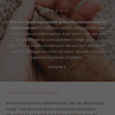
⭐⭐⭐⭐⭐
"War als Herzensgeschenk gedacht und kam auch so
emotional an!
Das Bild war wirklich nicht einfach das
zwei Hunde und Hintergrund drauf waren. Ich war erst
gespannt wie es wohl aussehen möge, aber…..!
Eins zu eins beide Hundeköpfe wie auf dem Bild drauf
und der Hintergrund nicht mit drauf. Wunderschönes
Ergebnis! Empfehle ich jedem. "
Melanie S.
AYOKA FOR YOU MY FRIEND
AYOKA bedeutet im Afrikanischen "die, die allen Freude
bringt". Das ist unser Motto und unsere Motivation:
Wir wollen Dir und allen Hundefreund*innen Freude