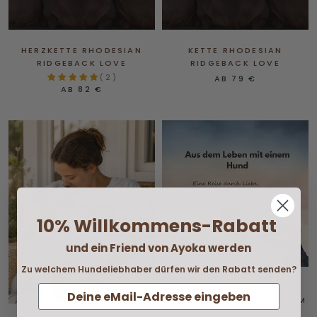
HERZKETTE RHODESIAN
KETTE RHODESIAN
RIDGEBACK LOVE
RIDGEBACK LOVE
( 2 )
AB
79 €
AB
82 €
10% Willkommens-Rabatt
und ein Friend von Ayoka werden
Zu welchem Hundeliebhaber dürfen wir den Rabatt senden?
PERSONALISIERTES BUCH
"AUS DEM LEBEN MIT EINEM
HUND"