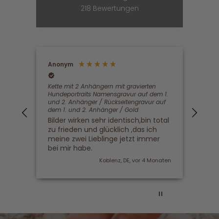
218
Bewertungen
Anonym
Hann
Verifizierter Kunde
Ve
Kette mit 2 Anhängern mit gravierten
Tut 
Hundeportraits Namensgravur auf dem 1.
wen
und 2. Anhänger / Rückseitengravur auf
nic
dem 1. und 2. Anhänger / Gold
Bilder wirken sehr identisch,bin total
zu frieden und glücklich ,das ich
meine zwei Lieblinge jetzt immer
bei mir habe.
Koblenz, DE, vor 4 Monaten
Pause