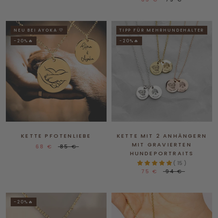
NEU BEI AYOKA 💛
TIPP FÜR MEHRHUNDEHALTER
-20%🔥
-20%🔥
KETTE PFOTENLIEBE
KETTE MIT 2 ANHÄNGERN
MIT GRAVIERTEN
68 €
85 €
HUNDEPORTRAITS
( 15 )
75 €
94 €
-20%🔥