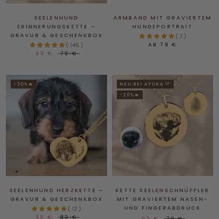
SEELENHUND
ARMBAND MIT GRAVIERTEM
ERINNERUNGSKETTE –
HUNDEPORTRAIT
GRAVUR & GESCHENKBOX
( 7 )
AB
79 €
( 146 )
63 €
79 €
-20%🔥
NEU BEI AYOKA 💛
-20%🔥
SEELENHUND HERZKETTE –
KETTE SEELENSCHNÜFFLER
GRAVUR & GESCHENKBOX
MIT GRAVIERTEM NASEN-
UND FINGERABDRUCK
( 12 )
65 €
82 €
63 €
79 €