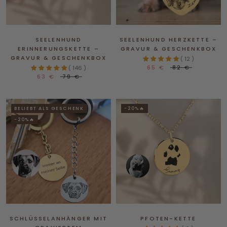
SEELENHUND
SEELENHUND HERZKETTE –
ERINNERUNGSKETTE –
GRAVUR & GESCHENKBOX
GRAVUR & GESCHENKBOX
( 12 )
65 €
82 €
( 146 )
63 €
79 €
BELIEBT ALS GESCHENK
-20%🔥
-20%🔥
SCHLÜSSELANHÄNGER MIT
PFOTEN-KETTE