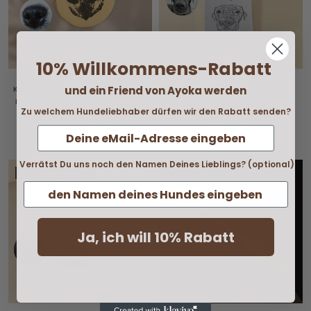
10% Willkommens-Rabatt
KETTE SEELENSCHNÜFFLER
KETTE HUNDEPAPA MIT
und ein Friend von Ayoka werden
MIT GRAVIERTEM NASEN-
GRAVIERTEM
Zu welchem Hundeliebhaber dürfen wir den Rabatt senden?
UND FINGERABDRUCK
HUNDEPORTRAIT
63 €
79 €
AB
79 €
Verrätst Du uns noch den Namen Deines Lieblings? (optional)
NEU BEI AYOKA 💛
Ja, ich will 10% Rabatt