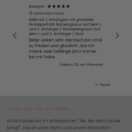
Anonym
Hann
Verifizierter Kunde
Ve
Kette mit 2 Anhängern mit gravierten
Tut 
Hundeportraits Namensgravur auf dem 1.
wen
und 2. Anhänger / Rückseitengravur auf
nic
dem 1. und 2. Anhänger / Gold
Bilder wirken sehr identisch,bin total
zu frieden und glücklich ,das ich
meine zwei Lieblinge jetzt immer
bei mir habe.
Koblenz, DE, vor 4 Monaten
Pause
AYOKA FOR YOU MY FRIEND
AYOKA bedeutet im Afrikanischen "die, die allen Freude
bringt". Das ist unser Motto und unsere Motivation: