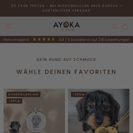
Direkt
30 TAGE TESTEN - BEI NICHTGEFALLEN GELD ZURÜCK -
zum
KOSTENLOSER VERSAND
Inhalt
hervorragend
4,8
/ 5
basierend auf
218
bewertungen
DEIN HUND AUF SCHMUCK
WÄHLE DEINEN FAVORITEN
KUNDENLIEBLING
-20%🔥
-20%🔥