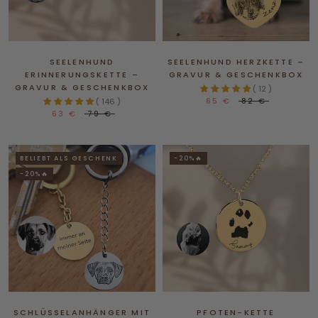
SEELENHUND
SEELENHUND HERZKETTE –
ERINNERUNGSKETTE –
GRAVUR & GESCHENKBOX
GRAVUR & GESCHENKBOX
( 12 )
65 €
82 €
( 146 )
63 €
79 €
BELIEBT ALS GESCHENK
-20%🔥
-20%🔥
SCHLÜSSELANHÄNGER MIT
PFOTEN-KETTE