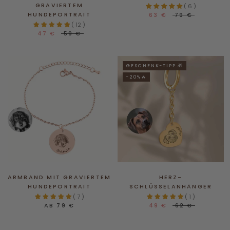
GRAVIERTEM
( 6 )
HUNDEPORTRAIT
63 €
79 €
( 12 )
47 €
59 €
GESCHENK-TIPP 🎁
-20%🔥
ARMBAND MIT GRAVIERTEM
HERZ-
HUNDEPORTRAIT
SCHLÜSSELANHÄNGER
( 7 )
( 1 )
AB
79 €
49 €
62 €