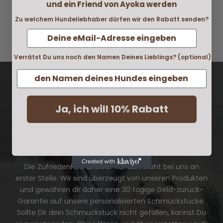
30 Tage Geld-zurück-Garantie bei Nichtgefallen
und ein Friend von Ayoka werden
Zu welchem Hundeliebhaber dürfen wir den Rabatt senden?
100% personalisiert
individuell und einzigartig wie dein Hund
Verrätst Du uns noch den Namen Deines Lieblings? (optional)
Ja, ich will 10% Rabatt
ZUFRIEDENHEITSGARANTIE
30 TAGE TESTEN
Die Zufriedenheit unserer Kunden steht bei uns an
erster Stelle. Wir sind überzeugt von unseren Produkten
und gewähren dir daher eine 30 tägige Geld-zurück-
Garantie auf unsere personalisierten Schmuckstücke.
Sollte Dir dein Schmuckstück nicht gefallen, kannst Du