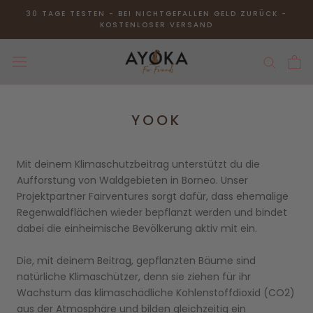
Direkt
30 TAGE TESTEN - BEI NICHTGEFALLEN GELD ZURÜCK -
zum
KOSTENLOSER VERSAND
Inhalt
YOOK
Mit deinem Klimaschutzbeitrag unterstützt du die
Aufforstung von Waldgebieten in Borneo. Unser
Projektpartner Fairventures sorgt dafür, dass ehemalige
Regenwaldflächen wieder bepflanzt werden und bindet
dabei die einheimische Bevölkerung aktiv mit ein.
Die, mit deinem Beitrag, gepflanzten Bäume sind
natürliche Klimaschützer, denn sie ziehen für ihr
Wachstum das klimaschädliche Kohlenstoffdioxid (CO2)
aus der Atmosphäre und bilden gleichzeitig ein