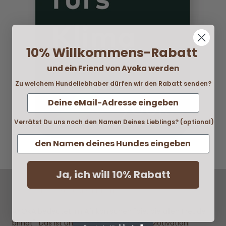
10% Willkommens-Rabatt
und ein Friend von Ayoka werden
Zu welchem Hundeliebhaber dürfen wir den Rabatt senden?
Verrätst Du uns noch den Namen Deines Lieblings? (optional)
Ja, ich will 10% Rabatt
AYOKA FOR YOU MY FRIEND
AYOKA bedeutet im Afrikanischen "die, die allen Freude
bringt". Das ist unser Motto und unsere Motivation: